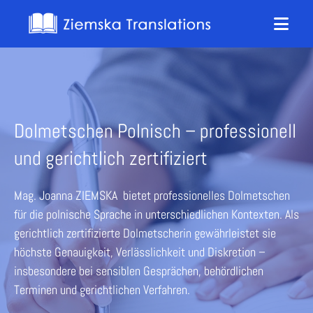
Dolmetschen Polnisch – professionell
und gerichtlich zertifiziert
Mag. Joanna ZIEMSKA bietet professionelles Dolmetschen
für die polnische Sprache in unterschiedlichen Kontexten. Als
gerichtlich zertifizierte Dolmetscherin gewährleistet sie
höchste Genauigkeit, Verlässlichkeit und Diskretion –
insbesondere bei sensiblen Gesprächen, behördlichen
Terminen und gerichtlichen Verfahren.