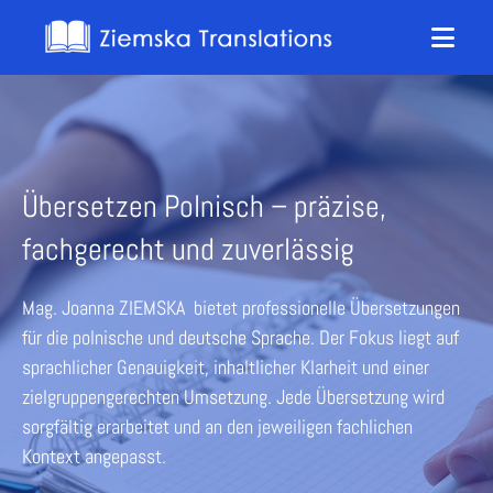
Übersetzen Polnisch – präzise,
fachgerecht und zuverlässig
Mag. Joanna ZIEMSKA bietet professionelle Übersetzungen
für die polnische und deutsche Sprache. Der Fokus liegt auf
sprachlicher Genauigkeit, inhaltlicher Klarheit und einer
zielgruppengerechten Umsetzung. Jede Übersetzung wird
sorgfältig erarbeitet und an den jeweiligen fachlichen
Kontext angepasst.