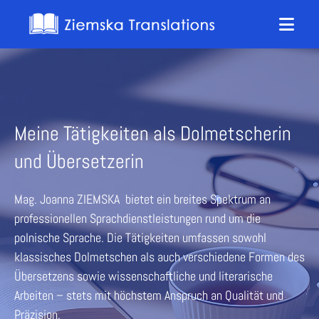
Meine Tätigkeiten als Dolmetscherin
und Übersetzerin
Mag. Joanna ZIEMSKA bietet ein breites Spektrum an
professionellen Sprachdienstleistungen rund um die
polnische Sprache. Die Tätigkeiten umfassen sowohl
klassisches Dolmetschen als auch verschiedene Formen des
Übersetzens sowie wissenschaftliche und literarische
Arbeiten – stets mit höchstem Anspruch an Qualität und
Präzision.